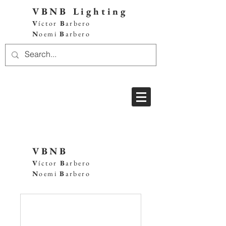
VBNB Lighting
V
íctor
B
arbero
N
oemi
B
arbero
VBNB
V
íctor
B
arbero
N
oemi
B
arbero