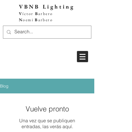
VBNB Lighting
V
íctor
B
arbero
N
oemi
B
arbero
Blog
Vuelve pronto
Una vez que se publiquen
entradas, las verás aquí.